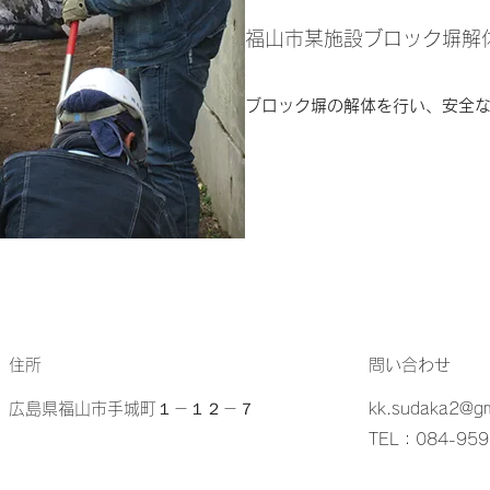
​​福山市某施設ブロック塀解
​​ブロック塀の解体を行い、安全
住所
問い合わせ
広島県福山市手城町１－１２－７
kk.sudaka2@gm
TEL：084-959