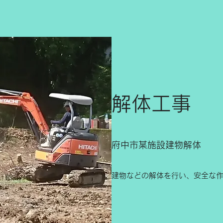
​​解体工事
​​府中市某施設建物解体
​​建物などの解体を行い、安全な